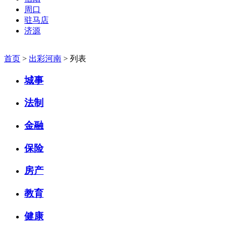
周口
驻马店
济源
首页
>
出彩河南
> 列表
城事
法制
金融
保险
房产
教育
健康