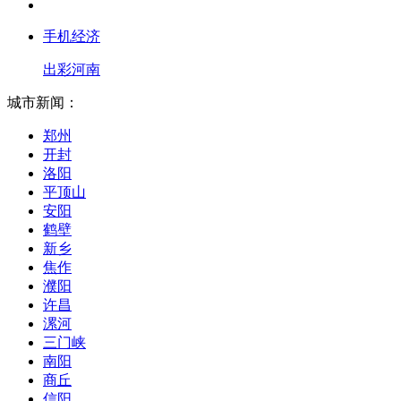
手机经济
出彩河南
城市新闻：
郑州
开封
洛阳
平顶山
安阳
鹤壁
新乡
焦作
濮阳
许昌
漯河
三门峡
南阳
商丘
信阳