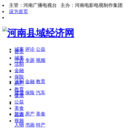
主管：河南广播电视台 主办：河南电影电视制作集团
设为首页
城事
评论
公益
首页
城事
三农
专题
视频
法制
金融
保险
法制
金融
教育
房产
教育
健康
保险
汽车
健康
公益
美食
旅游
房产
美食
三农
视频
人物
书画
特产