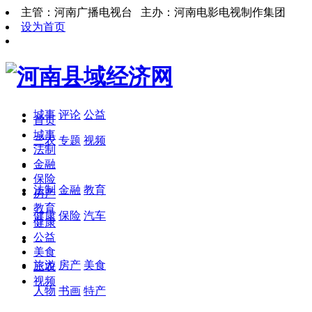
主管：河南广播电视台 主办：河南电影电视制作集团
设为首页
城事
评论
公益
首页
城事
三农
专题
视频
法制
金融
保险
法制
金融
教育
房产
教育
健康
保险
汽车
健康
公益
美食
旅游
房产
美食
三农
视频
人物
书画
特产