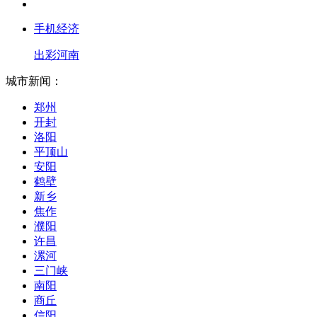
手机经济
出彩河南
城市新闻：
郑州
开封
洛阳
平顶山
安阳
鹤壁
新乡
焦作
濮阳
许昌
漯河
三门峡
南阳
商丘
信阳