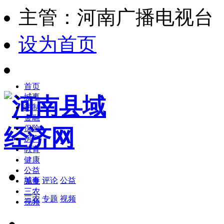
主管：河南广播电视台
设为首页
首页
城事
法制
金融
保险
房产
教育
健康
公益
城事
评论
公益
美食
三农
三农
专题
视频
视频