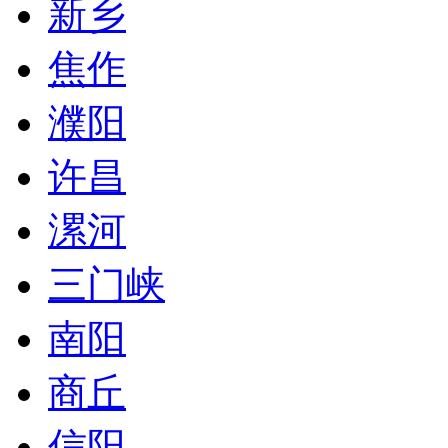
新乡
焦作
濮阳
许昌
漯河
三门峡
南阳
商丘
信阳