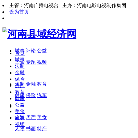
主管：河南广播电视台 主办：河南电影电视制作集团
设为首页
城事
评论
公益
首页
城事
三农
专题
视频
法制
金融
保险
法制
金融
教育
房产
教育
健康
保险
汽车
健康
公益
美食
旅游
房产
美食
三农
视频
人物
书画
特产