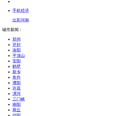
手机经济
出彩河南
城市新闻：
郑州
开封
洛阳
平顶山
安阳
鹤壁
新乡
焦作
濮阳
许昌
漯河
三门峡
南阳
商丘
信阳